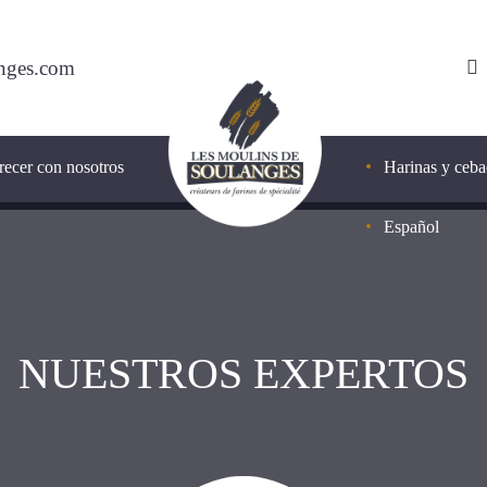
nges.com
recer con nosotros
Harinas y ceb
Español
Harina Ar
Harina D
Français
NUESTROS EXPERTOS
Harina Ba
English
Harina B
Português
Harina Cl
日本語
Harina Su