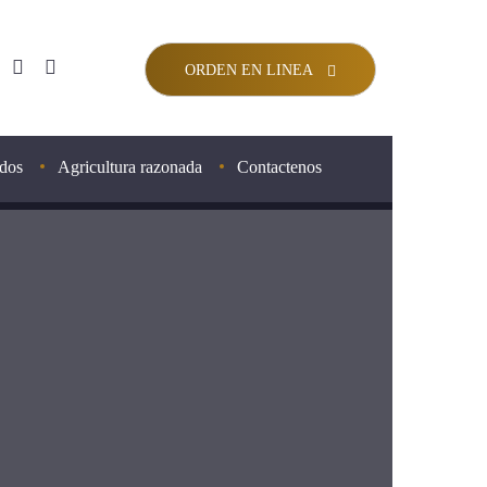
ORDEN EN LINEA
ados
Agricultura razonada
Contactenos
tisane
e Avena
guette
londe
assique
er Élégante