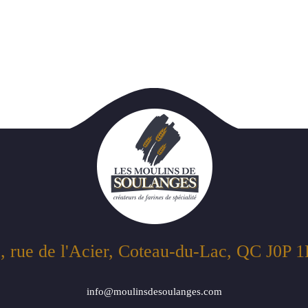
, rue de l'Acier, Coteau-du-Lac, QC J0P 
info@moulinsdesoulanges.com