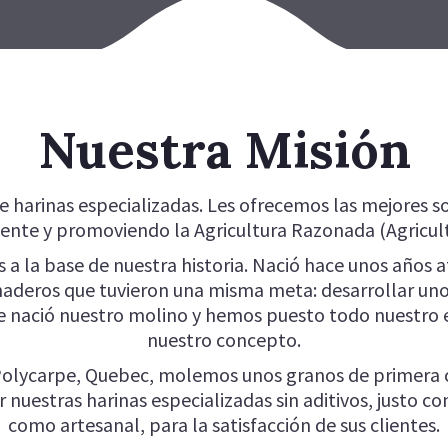
中文 (中国)
Harina Ce
Harina Pa
Harina Pât
Nuestra Misión
Harina Si
Harina Si
harinas especializadas. Les ofrecemos las mejores sol
Harina S
ente y promoviendo la Agricultura Razonada (Agricul
Harina T
 a la base de nuestra historia. Nació hace unos años 
Harina Vi
naderos que tuvieron una misma meta: desarrollar un
que nació nuestro molino y hemos puesto todo nuestro
Nuestros 
nuestro concepto.
Polycarpe, Quebec, molemos unos granos de primera ca
 nuestras harinas especializadas sin aditivos, justo c
como artesanal, para la satisfacción de sus clientes.