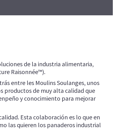
nteno Integral
ris d’Or
isserie
gnature
lhouette Plus
uciones de la industria alimentaria,
oulanges
ture Raisonnée™).
65
atrás entre les Moulins Soulanges, unos
ennoiserie
os productos de muy alta calidad que
 enpeño y conocimiento para mejorar
salvados
lidad. Esta colaboración es lo que en
omo las quieren los panaderos industrial