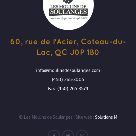
60, rue de l'Acier, Coteau-du-
Lac, QC J0P 1B0
info@moulinsdesoulanges.com
(450) 265-3005
Fax: (450) 265-3574
© Les Moulins de Soulanges | Site web :
Solutions M