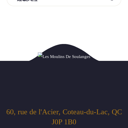
60, rue de l'Acier, Coteau-du-Lac, QC
J0P 1B0