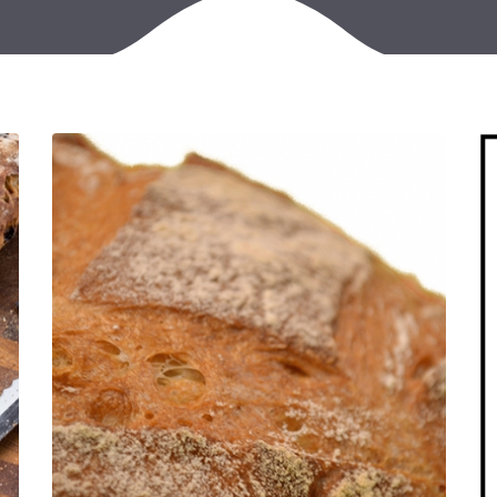
魁北克产
金色巴黎
糕点专用
特色明星
全麦加强
苏朗热面
T65面粉
甜酥面包
我们的麸