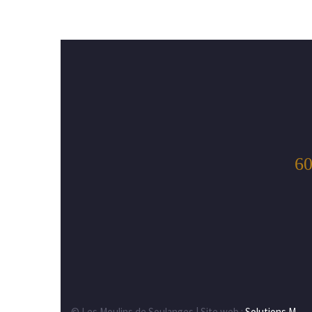
60
© Les Moulins de Soulanges | Site web :
Solutions M