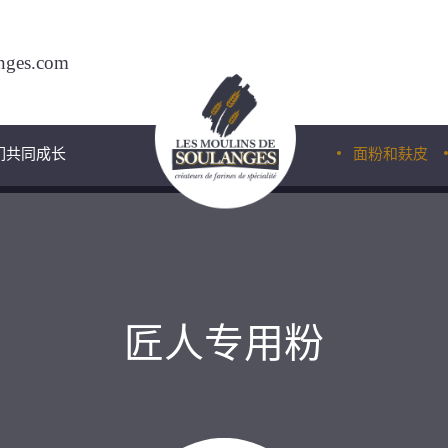
nges.com
们共同成长
面粉和麸皮
匠人专用
燕麦粉
匠人专用粉
法棍专用
金黄粉
经典粉
高级粉