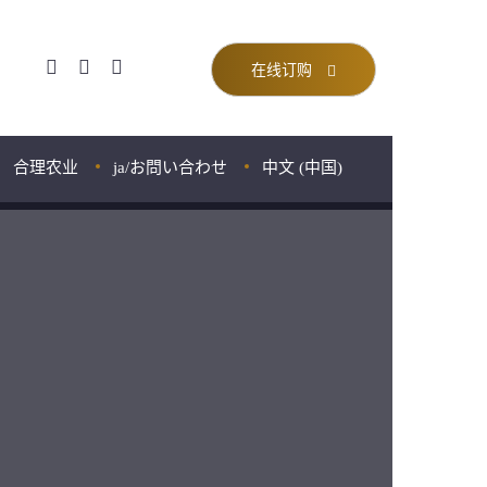
在线订购
合理农业
ja/お問い合わせ
中文 (中国)
粉
Français
English
粉
Português
Español
日本語
中文 (中国)