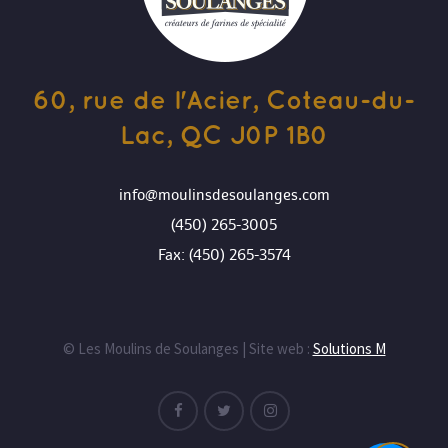
60, rue de l'Acier, Coteau-du-
Lac, QC J0P 1B0
info@moulinsdesoulanges.com
(450) 265-3005
Fax: (450) 265-3574
© Les Moulins de Soulanges | Site web :
Solutions M