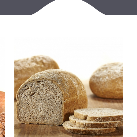
魁北克产
金色巴黎
糕点专用
特色明星
全麦加强
苏朗热面
T65面粉
甜酥面包
我们的麸