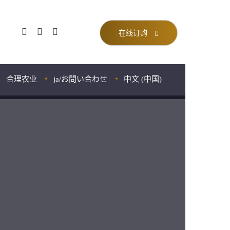
在线订购
合理农业
ja/お問い合わせ
中文 (中国)
粉
Français
English
粉
Português
Español
日本語
中文 (中国)