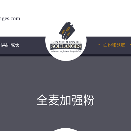
nges.com
们共同成长
面粉和麸皮
匠人专用
燕麦粉
全麦加强粉
法棍专用
金黄粉
经典粉
高级粉