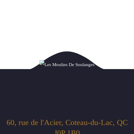
60, rue de l'Acier, Coteau-du-Lac, QC
J0P 1B0