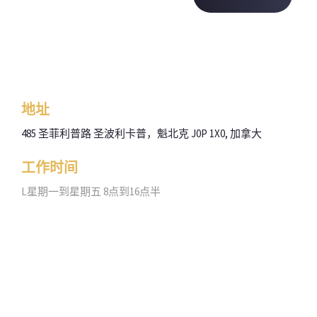
地址
485 圣菲利普路
圣波利卡普，魁北克
J0P 1X0, 加拿大
工作时间
L星期一到星期五 8点到16点半