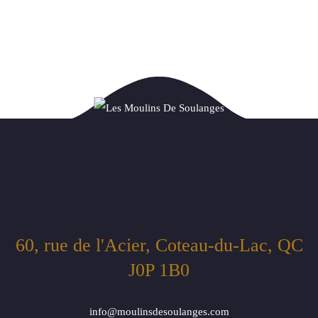
60, rue de l'Acier, Coteau-du-Lac, QC
J0P 1B0
info@moulinsdesoulanges.com