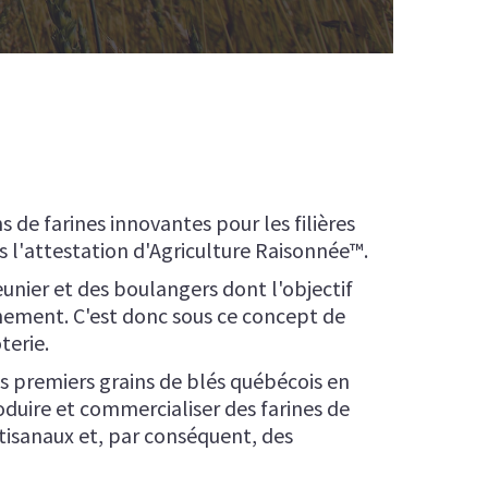
Farine de Quinoa Torréfié
INE SOULANGES
日本語
Recherche et Développement
NE VIENNOISERIE
中文 (中国)
INE BRUNETTE
INE PANETTONE
de farines innovantes pour les filières
s l'attestation d'Agriculture Raisonnée™.
unier et des boulangers dont l'objectif
nnement. C'est donc sous ce concept de
terie.
s premiers grains de blés québécois en
oduire et commercialiser des farines de
tisanaux et, par conséquent, des