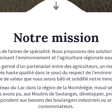
FARINE SILHOUETTE +
FAR
FARINE TYPE OO
FARI
NOTRE SON
FAR
FARINE CLASSIQUE +
FAR
Notre mission
e farines de spécialité. Nous proposons des solutions 
orisant l’environnement et l’agriculture régionale sou
germé d'un partenariat entre des agriculteurs, un me
rès haute qualité dans le souci du respect de l'enviro
e de valeur que nous avons bâti et solidifié notre mino
oteau-du-Lac dans la région de la Montérégie, moud se
us avons pu, aux Moulins de Soulanges, développer, pr
répondent aux besoins des boulangers industriels ou ar
consommateurs.