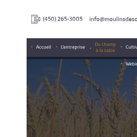
(450) 265-3005
info@moulinsdes
Du champ
Accueil
L’entreprise
Culti
à la table
Webi
Nos experts